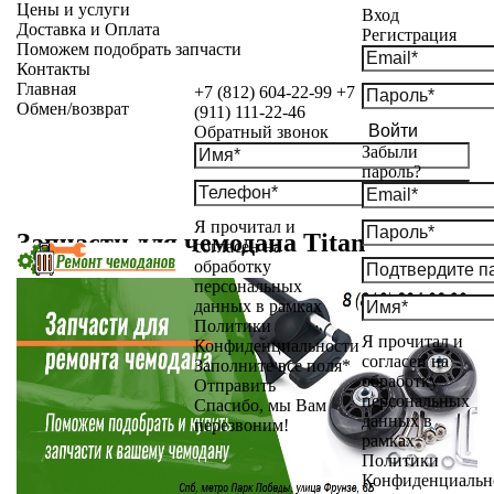
Цены и услуги
Вход
Доставка и Оплата
Регистрация
Поможем подобрать запчасти
Контакты
Главная
+7 (812) 604-22-99
+7
Обмен/возврат
(911) 111-22-46
Войти
Обратный звонок
Забыли
пароль?
Я прочитал и
Запчасти для чемодана Titan
согласен на
обработку
персональных
данных в рамках
Политики
Я прочитал и
Конфиденциальности
согласен на
Заполните все поля*
обработку
Отправить
персональных
Спасибо, мы Вам
данных в
перезвоним!
рамках
Политики
Конфиденциальн