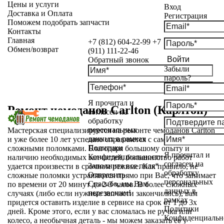
Цены и услуги
Вход
Доставка и Оплата
Регистрация
Поможем подобрать запчасти
Контакты
Главная
+7 (812) 604-22-99
+7
Обмен/возврат
(911) 111-22-46
Войти
Обратный звонок
Забыли
пароль?
Я прочитал и
Ремонт чемоданов Carlton (Карлтон)
согласен на
обработку
персональных
Мастерская специализируется на ремонте чемоданов Carlton
данных в рамках
и уже более 10 лет успешно справляется с самыми
Политики
сложными поломками. Благодаря большому опыту и
Я прочитал и
Конфиденциальности
наличию необходимых запчастей, большинство работ
согласен на
Заполните все поля*
удается произвести в срочном режиме. Как правило, не
обработку
Отправить
сложные поломки устраняются прямо при Вас, что занимает
персональных
Спасибо, мы Вам
по времени от 20 минут до 2-3 часов. В более сложных
данных в
перезвоним!
случаях (либо если нужные запчасти закончились), вам
рамках
придется оставить изделие в сервисе на срок от 1 до 3х
Политики
дней. Кроме этого, если у вас сломалась не ручка или
Конфиденциальн
колесо, а необычная деталь - мы можем заказать ее у