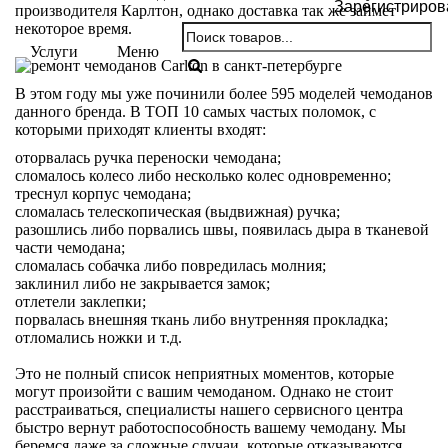
Зарегистриров
производителя Карлтон, однако доставка так же займет
некоторое время.
Услуги
Меню
В этом году мы уже починили более 595 моделей чемоданов
данного бренда. В ТОП 10 самых частых поломок, с
которыми приходят клиенты входят:
оторвалась ручка переноски чемодана;
сломалось колесо либо несколько колес одновременно;
треснул корпус чемодана;
сломалась телескопическая (выдвижная) ручка;
разошлись либо порвались швы, появилась дыра в тканевой
части чемодана;
сломалась собачка либо повредилась молния;
заклинил либо не закрывается замок;
отлетели заклепки;
порвалась внешняя ткань либо внутренняя прокладка;
отломались ножки и т.д.
Это не полный список неприятных моментов, которые
могут произойти с вашим чемоданом. Однако не стоит
расстраиваться, специалисты нашего сервисного центра
быстро вернут работоспособность вашему чемодану. Мы
беремся даже за сложные случаи, которые отказываются