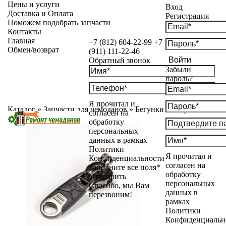
Цены и услуги
Вход
Доставка и Оплата
Регистрация
Поможем подобрать запчасти
Контакты
Главная
+7 (812) 604-22-99
+7
Обмен/возврат
(911) 111-22-46
Войти
Обратный звонок
Забыли
пароль?
Я прочитал и
Каталог
»
Запчасти для чемоданов
»
Бегунки
»
Бегунок №10
согласен на
никель встречные
обработку
персональных
данных в рамках
Политики
Я прочитал и
Конфиденциальности
согласен на
Заполните все поля*
обработку
Отправить
персональных
Спасибо, мы Вам
данных в
перезвоним!
рамках
Политики
Конфиденциальн