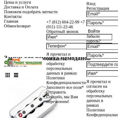
Цены и услуги
Вход
Доставка и Оплата
Регистрация
Поможем подобрать запчасти
Контакты
Главная
+7 (812) 604-22-99
+7
Обмен/возврат
(911) 111-22-46
Войти
Обратный звонок
Забыли
пароль?
Я прочитал и
Замки для ремонта чемоданов
согласен на
Rimowa
обработку
персональных
данных в рамках
Политики
Я прочитал и
Конфиденциальности
согласен на
Заполните все поля*
обработку
Отправить
персональных
Спасибо, мы Вам
данных в
перезвоним!
рамках
Политики
Конфиденциальн