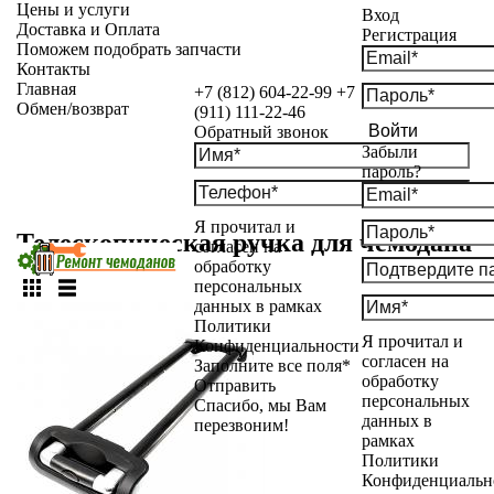
Цены и услуги
Вход
Доставка и Оплата
Регистрация
Поможем подобрать запчасти
Контакты
Главная
+7 (812) 604-22-99
+7
Обмен/возврат
(911) 111-22-46
Войти
Обратный звонок
Забыли
пароль?
Я прочитал и
Телескопическая ручка для чемодана
согласен на
обработку
персональных
данных в рамках
Политики
Я прочитал и
Конфиденциальности
согласен на
Заполните все поля*
обработку
Отправить
персональных
Спасибо, мы Вам
данных в
перезвоним!
рамках
Политики
Конфиденциальн