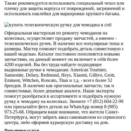
Также рекомендуется использовать специальный чехол или
пленку для защиты корпуса от повреждений, загрязнений и
использовать наклейки для маркировки хрупкого багажа.
Официальная мастерская по ремонту чемоданов на
колесиках, осуществляет продажу запчастей, а именно -
телескопических ручек. В наличии все популярные типы и
размеры. Мастер поможет подобрать деталь совместимую с
вашей моделью. Каталог постоянно пополняется новыми
запчастями, на данный момент он включает в себя более
4200 изделий. Вы без труда найдете подходящие
выдвижные ручки к чемоданам: American Tourister,
Samsonite, Delsey, Redmond, Heys, Xiaomi, Gillivo, Grott,
Eminent, Wittchen, Roncato, Titan и т.д. - всего более 52
брендов. В наличии как оригинальные запчасти, так и
совместимые, более дешевые аналоги. Наши эксперты
помогут разобраться в ассортименте и подобрать нужную
ручку к чемодану на колесиках. Звоните +7 (812) 604-22-99
или присылайте фото детали на WhatsApp номер 8 (985)
973-25-68. Обращаем ваше внимание, что жители Санкт-
Петербурга, могут забрать заказ самовывозом из сервисного
центра, либо оформив курьерскую доставку на дом.
Популярные услуги