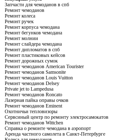
Запчасти для чемоданов в спб
Ремонт чемоданов
Ремонт колеса
Ремонт ручек
Ремонт корпуса чемодана
Ремонт бегунков чемодана
Ремонт молнии
Ремонт слайдера чемодана
Ремонт дипломатов в спб
Ремонт пластиковых кейсов
Ремонт дорожных сумок
Ремонт чемоданов American Tourister
Ремонт чемоданов Samsonite
Ремонт чемоданов Louis Vuitton
Ремонт чемоданов Delsey
Private jet to Lampedusa
Ремонт чемоданов Roncato
Лазерная пайка оправы очков
Ремонт чемоданов Eminent
Охотничьи тепловизоры
Сервсиный центр по ремонту электросамокатов
Ремонт чемоданов Wittchen
Справка о ремонте чемодана в аэропорт
Аренда частного самолета в Санкт-Петербурге
Колеса для чемоданов