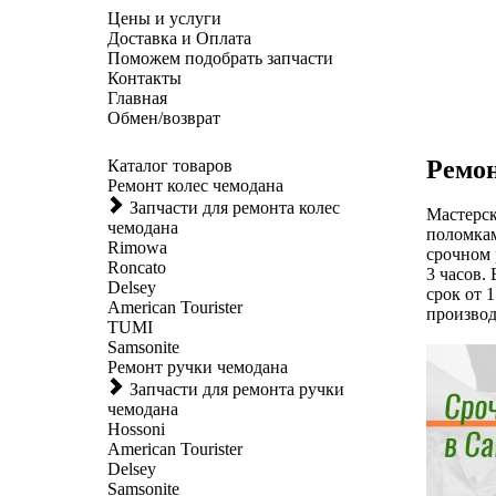
Цены и услуги
Доставка и Оплата
Поможем подобрать запчасти
Контакты
Главная
Обмен/возврат
Ремон
Каталог товаров
Ремонт колес чемодана
Запчасти для ремонта колес
Мастерск
чемодана
поломкам
Rimowa
срочном 
Roncato
3 часов.
Delsey
срок от 1
American Tourister
производ
TUMI
Samsonite
Ремонт ручки чемодана
Запчасти для ремонта ручки
чемодана
Hossoni
American Tourister
Delsey
Samsonite