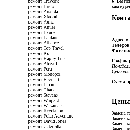
ремонт Travelite
6)
Вы при
ремонт Bric's
вам курь
ремонт Ananda
Конта
ремонт Xiaomi
ремонт Atma
ремонт Antler
ремонт Baudet
ремонт Lapland
Адрес м
ремонт Alliance
Телефон 
ремонт Top Travel
Фото по
ремонт Koi
ремонт Happy Trip
График 
ремонт AlezaR
Понедел
ремонт Feru
Суббота 
ремонт Monopol
ремонт Eberhart
Схема пр
ремонт Lipault
ремонт Chatte
ремонт Stevens
Цены 
ремонт Winpard
ремонт Wakamatsu
ремонт Revelation
Замена т
ремонт Polar Adventure
Замена к
ремонт David Jones
Замена к
ремонт Caterpillar
Замена к