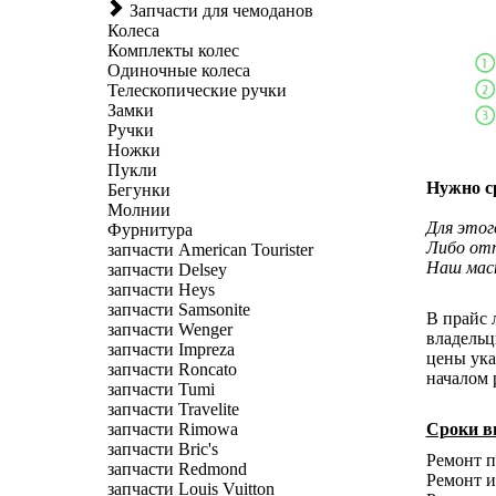
Запчасти для чемоданов
Колеса
Комплекты колес
Одиночные колеса
Телескопические ручки
Замки
Ручки
Ножки
Пукли
Нужно с
Бегунки
Молнии
Для этог
Фурнитура
Либо отп
запчасти American Tourister
Наш маст
запчасти Delsey
запчасти Heys
запчасти Samsonite
В прайс 
запчасти Wenger
владельц
запчасти Impreza
цены ука
запчасти Roncato
началом 
запчасти Tumi
запчасти Travelite
запчасти Rimowa
Сроки в
запчасти Bric's
Ремонт пл
запчасти Redmond
Ремонт и 
запчасти Louis Vuitton