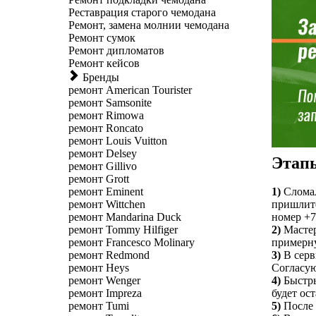
Реставрация старого чемодана
Ремонт, замена молнии чемодана
Ремонт сумок
Ремонт дипломатов
Ремонт кейсов
Бренды
ремонт American Tourister
ремонт Samsonite
ремонт Rimowa
ремонт Roncato
ремонт Louis Vuitton
ремонт Delsey
Этапы
ремонт Gillivo
ремонт Grott
ремонт Eminent
1)
Сломал
ремонт Wittchen
пришлите
ремонт Mandarina Duck
номер +7 
ремонт Tommy Hilfiger
2)
Мастер
ремонт Francesco Molinary
примерну
ремонт Redmond
3)
В серв
ремонт Heys
Согласую
ремонт Wenger
4)
Быстры
ремонт Impreza
будет ос
ремонт Tumi
5)
После 