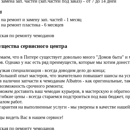
замена зап. частей (зап.частей под заказ) – от 7 до 14 дней
и
на ремонт и замену зап. частей - 1 месяц
 на ремонт пластика - 6 месяцев
щества сервисного центра
аем, что в Питере существует довольно много "Домов быта" и 
в. Однако у нас есть ряд преимуществ, которые мы хотим донести
узкая специализация - всегда доводим дело до конца;
большой опыт мастеров, что значительно повышает шансы на у
в наличии запчасти к чемоданам Albatros - как оригинальные, та
возможность срочного ремонта;
можем доставить ваш чемодан курьеров, в мастерскую и обратно,
гибкие цены - всегда стараемся подстроиться под ваш бюджет, п
алом работ.
гарантия на выполненные услуги - мы уверены в качестве наше
ды видеть Вас в нашем сервисе!