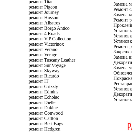
ремонт Titan
Замена м
ремонт Pigeon
Ремонт с
ремонт Journey
Замена к
ремонт Hossoni
Ремонт р
ремонт Albatros
Проклейк
ремонт Borgo Antico
Установк
ремонт 4 Roads
Установк
ремонт ViP Collection
Установк
ремонт Victorinox
Ремонт р
ремонт Verano
Закрепка
ремонт Verage
Замена н
ремонт Tuscany Leather
Декорати
ремонт SunVoyage
Замена м
ремонт Skyway
Обновлен
ремонт Ricardo
Покраска
ремонт IT
Реставра
ремонт Grizzly
Установк
ремонт Edmins
Декорати
ремонт Echolac
Установк
ремонт Dielle
ремонт Dakine
ремонт Conwood
ремонт Carlton
ремонт Best Bags
ремонт Hedgren