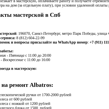
езжает в мастерскую, оплачиваете работу и получаете отремон
ера на дом (за отдельную плату), при условии удаленной оплаты 
кты мастерской в Спб
астерской
: 196070, Санкт-Петербург, метро Парк Победы, улица 
сервиса:
8 (812) 604-22-99
ломок и вопросы присылайте на WhatsApp номер
:
+7 (911) 111
работы:
ьник - Пятница
с 11:00 до 20:00
- Воскресение
с 11:00 до 16:00
оезда в мастерскую:
на ремонт Albatros:
елескопической ручки от 1700-2000 рублей
олеса от 600 рублей
олеса с ножкой от 1200 рублей
олесного блока от 1500 рублей