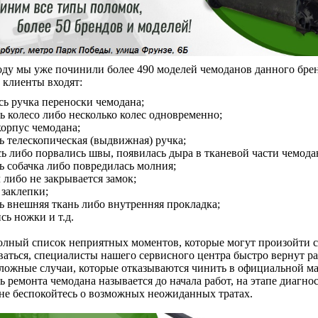
оду мы уже починили более 490 моделей чемоданов данного бре
 клиенты входят:
сь ручка переноски чемодана;
ь колесо либо несколько колес одновременно;
корпус чемодана;
ь телескопическая (выдвижная) ручка;
ь либо порвались швы, появилась дыра в тканевой части чемода
ь собачка либо повредилась молния;
 либо не закрывается замок;
 заклепки;
ь внешняя ткань либо внутренняя прокладка;
сь ножки и т.д.
олный список неприятных моментов, которые могут произойти с
ваться, специалисты нашего сервисного центра быстро вернут р
сложные случаи, которые отказываются чинить в официальной мас
ь ремонта чемодана называется до начала работ, на этапе диагно
не беспокойтесь о возможных неожиданных тратах.