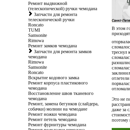
Ремонт выдвижной
(телескопической) ручки чемодана
Запчасти для ремонта
телескопической ручки
Roncato
В этом г
TUMI
приходят
Samsonite
Rimowa
оторвала
Ремонт замков чемодана
сломалос
Запчасти для ремонта замков
треснул 
чемодана
сломалас
Rimowa
разошлис
Samsonite
сломалас
Roncato
заклинил
Вскрытие кодового замка
отлетели
Ремонт корпуса пластикового
порвалас
чемодана
отломали
Восстановление швов тканевого
чемодана
Это не п
Ремонт, замена бегунков (слайдера,
расстраи
собачки) молнии на чемодане
даже за 
Ремонт ножки чемодана
стоимост
Ремонт петель чемодана
поэтому 
Ремонт фурнитуры чемодана
Ремонт подкладки чемодана