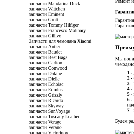
Ремонт и 
запчасти Mandarina Duck
запчасти Wittchen
Гаранти
запчасти Eminent
запчасти Grott
Гарантия 
запчасти Tommy Hilfiger
Гарантия
запчасти Francesco Molinary
запчасти Gillivo
Запчасти для чемодана Xiaomi
запчасти Antler
Преиму
запчасти Baudet
запчасти Best Bags
Мы поним
запчасти Carlton
чемодано
запчасти Conwood
1 -
запчасти Dakine
2 -
запчасти Dielle
3 -
запчасти Echolac
4 -
запчасти Edmins
5 -
запчасти Grizzly
6 -
запчасти Ricardo
нач
запчасти Skyway
7 -
запчасти SunVoyage
запчасти Tuscany Leather
Будем ра
запчасти Verage
запчасти Verano
запчасти Victorinox