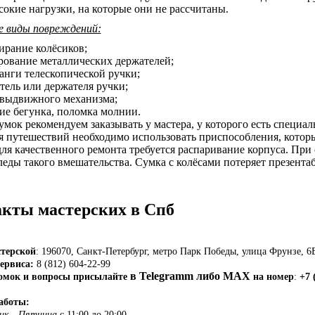
сокие нагрузки, на которые они не рассчитаны.
е виды повреждений:
тирание колёсиков;
ование металлических держателей;
анги телескопической ручки;
тель или держателя ручки;
выдвижного механизма;
е бегунка, поломка молнии.
умок рекомендуем заказывать у мастера, у которого есть специа
я путешествий необходимо использовать приспособления, котор
для качественного ремонта требуется распаривание корпуса. При
леды такого вмешательства. Сумка с колёсами потеряет презента
кты мастерских в Спб
стерской
: 196070, Санкт-Петербург, метро Парк Победы, улица Фрунзе, 6Б
ервиса:
8 (812) 604-22-99
в Telegramm либо MAX
омок и вопросы присылайте
на номер
:
+7 
аботы:
ик - Пятница
с 11:00 до 20:00