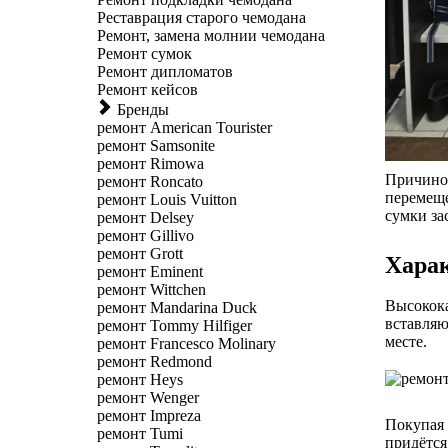
Реставрация старого чемодана
Ремонт, замена молнии чемодана
Ремонт сумок
Ремонт дипломатов
Ремонт кейсов
Бренды
ремонт American Tourister
ремонт Samsonite
ремонт Rimowa
Причиной
ремонт Roncato
перемеще
ремонт Louis Vuitton
сумки за
ремонт Delsey
ремонт Gillivo
ремонт Grott
Хара
ремонт Eminent
ремонт Wittchen
Высокока
ремонт Mandarina Duck
вставляю
ремонт Tommy Hilfiger
месте.
ремонт Francesco Molinary
ремонт Redmond
ремонт Heys
ремонт Wenger
ремонт Impreza
Покупая 
ремонт Tumi
придётся