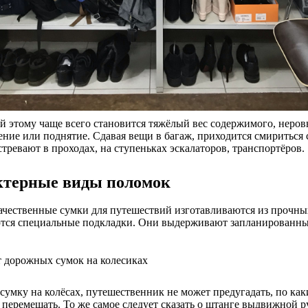
 этому чаще всего становится тяжёлый вес содержимого, неров
ние или поднятие. Сдавая вещи в багаж, приходится смириться
стревают в проходах, на ступеньках эскалаторов, транспортёров.
ктерные виды поломок
чественные сумки для путешествий изготавливаются из прочных
тся специальные подкладки. Они выдерживают запланированные 
сумку на колёсах, путешественник не может предугадать, по ка
 перемещать. То же самое следует сказать о штанге выдвижной 