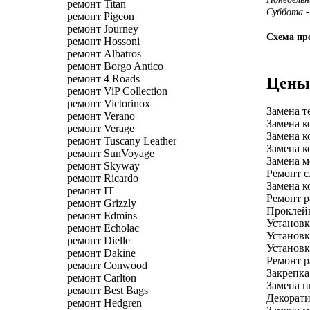
ремонт Titan
Суббота -
ремонт Pigeon
ремонт Journey
Схема про
ремонт Hossoni
ремонт Albatros
ремонт Borgo Antico
ремонт 4 Roads
Цены 
ремонт ViP Collection
ремонт Victorinox
Замена т
ремонт Verano
Замена к
ремонт Verage
Замена к
ремонт Tuscany Leather
Замена к
ремонт SunVoyage
Замена м
ремонт Skyway
Ремонт с
ремонт Ricardo
Замена к
ремонт IT
Ремонт р
ремонт Grizzly
Проклейк
ремонт Edmins
Установк
ремонт Echolac
Установк
ремонт Dielle
Установк
ремонт Dakine
Ремонт р
ремонт Conwood
Закрепка
ремонт Carlton
Замена н
ремонт Best Bags
Декорати
ремонт Hedgren