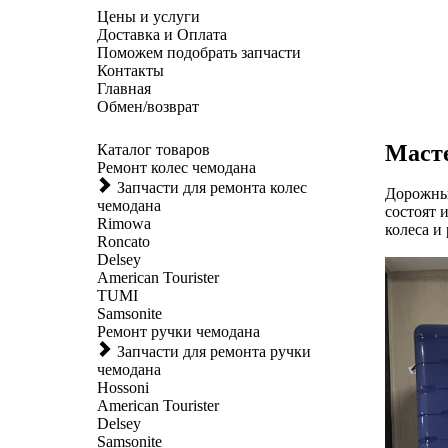
Цены и услуги
Доставка и Оплата
Поможем подобрать запчасти
Контакты
Главная
Обмен/возврат
Масте
Каталог товаров
Ремонт колес чемодана
Запчасти для ремонта колес
Дорожные
чемодана
состоят 
Rimowa
колеса и
Roncato
Delsey
American Tourister
TUMI
Samsonite
Ремонт ручки чемодана
Запчасти для ремонта ручки
чемодана
Hossoni
American Tourister
Delsey
Samsonite