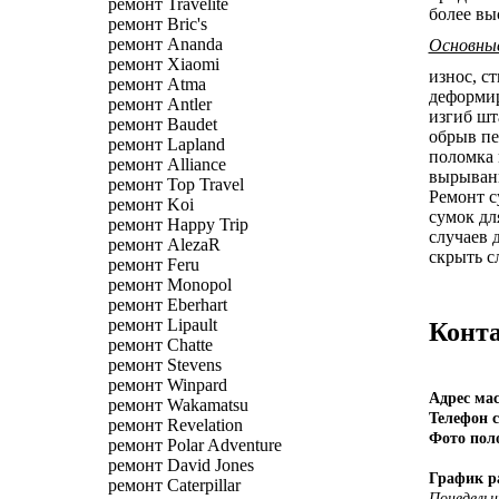
ремонт Travelite
более вы
ремонт Bric's
ремонт Ananda
Основны
ремонт Xiaomi
износ, с
ремонт Atma
деформир
ремонт Antler
изгиб шт
ремонт Baudet
обрыв пе
ремонт Lapland
поломка 
ремонт Alliance
вырывани
ремонт Top Travel
Ремонт с
ремонт Koi
сумок дл
ремонт Happy Trip
случаев 
ремонт AlezaR
скрыть с
ремонт Feru
ремонт Monopol
ремонт Eberhart
ремонт Lipault
Конта
ремонт Chatte
ремонт Stevens
ремонт Winpard
Адрес ма
ремонт Wakamatsu
Телефон с
ремонт Revelation
Фото пол
ремонт Polar Adventure
ремонт David Jones
График р
ремонт Caterpillar
Понедельн