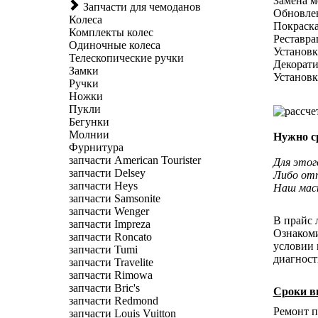
Замена м
Запчасти для чемоданов
Обновлен
Колеса
Покраска
Комплекты колес
Реставра
Одиночные колеса
Установк
Телескопические ручки
Декорати
Замки
Установк
Ручки
Ножки
Пукли
Бегунки
Молнии
Нужно с
Фурнитура
запчасти American Tourister
Для этог
запчасти Delsey
Либо отп
запчасти Heys
Наш маст
запчасти Samsonite
запчасти Wenger
В прайс 
запчасти Impreza
Ознакоми
запчасти Roncato
условии 
запчасти Tumi
диагност
запчасти Travelite
запчасти Rimowa
запчасти Bric's
Сроки в
запчасти Redmond
Ремонт пл
запчасти Louis Vuitton