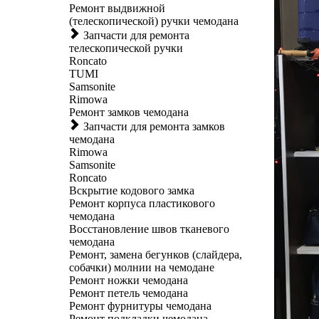
Ремонт выдвижной
(телескопической) ручки чемодана
Запчасти для ремонта
телескопической ручки
Roncato
TUMI
Samsonite
Rimowa
Ремонт замков чемодана
Запчасти для ремонта замков
чемодана
Rimowa
Samsonite
Roncato
Вскрытие кодового замка
Ремонт корпуса пластикового
чемодана
Восстановление швов тканевого
чемодана
Ремонт, замена бегунков (слайдера,
собачки) молнии на чемодане
Ремонт ножки чемодана
Ремонт петель чемодана
Ремонт фурнитуры чемодана
Ремонт подкладки чемодана