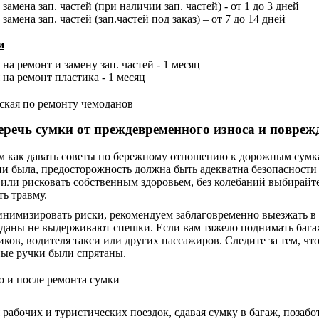
замена зап. частей (при наличии зап. частей) - от 1 до 3 дней
замена зап. частей (зап.частей под заказ) – от 7 до 14 дней
и
на ремонт и замену зап. частей - 1 месяц
 на ремонт пластика - 1 месяц
еречь сумки от преждевременного износа и повреж
м как давать советы по бережному отношению к дорожным сумка
ни была, предосторожность должна быть адекватна безопасности 
или рисковать собственным здоровьем, без колебаний выбирайте
ть травму.
нимизировать риски, рекомендуем заблаговременно выезжать в а
даны не выдерживают спешки. Если вам тяжело поднимать багаж
ков, водителя такси или других пассажиров. Следите за тем, ч
ые ручки были спрятаны.
 рабочих и туристических поездок, сдавая сумку в багаж, позабо