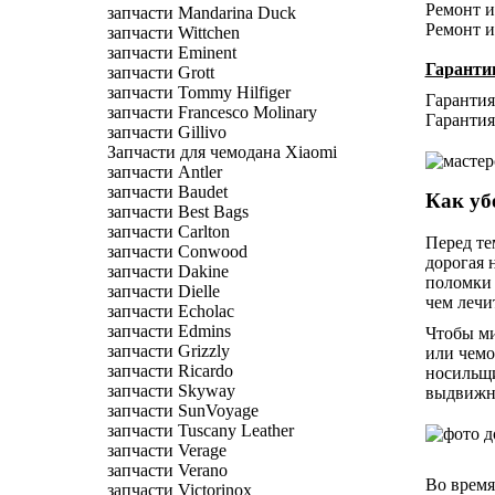
Ремонт и 
запчасти Mandarina Duck
Ремонт и 
запчасти Wittchen
запчасти Eminent
Гаранти
запчасти Grott
запчасти Tommy Hilfiger
Гарантия 
запчасти Francesco Molinary
Гарантия
запчасти Gillivo
Запчасти для чемодана Xiaomi
запчасти Antler
запчасти Baudet
Как уб
запчасти Best Bags
запчасти Carlton
Перед те
запчасти Conwood
дорогая 
запчасти Dakine
поломки 
запчасти Dielle
чем лечи
запчасти Echolac
запчасти Edmins
Чтобы ми
запчасти Grizzly
или чемо
запчасти Ricardo
носильщи
запчасти Skyway
выдвижн
запчасти SunVoyage
запчасти Tuscany Leather
запчасти Verage
запчасти Verano
Во время
запчасти Victorinox