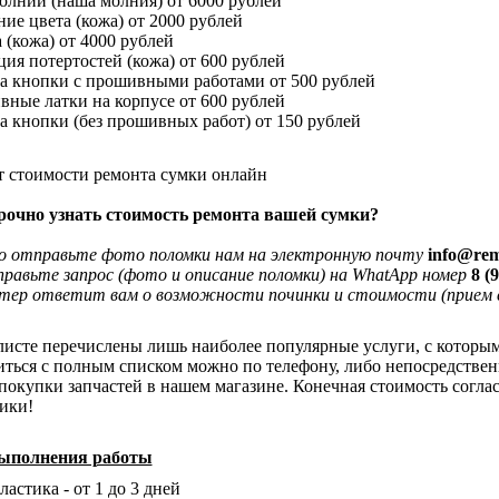
олнии (наша молния) от 6000 рублей
ие цвета (кожа) от 2000 рублей
 (кожа) от 4000 рублей
ция потертостей (кожа) от 600 рублей
а кнопки с прошивными работами от 500 рублей
вные латки на корпусе от 600 рублей
а кнопки (без прошивных работ) от 150 рублей
рочно узнать стоимость ремонта вашей сумки?
о отправьте фото поломки нам на электронную почту
info@rem
равьте запрос (фото и описание поломки) на WhatApp номер
8 (
ер ответит вам о возможности починки и стоимости (прием с
листе перечислены лишь наиболее популярные услуги, с которы
ться с полным списком можно по телефону, либо непосредственн
покупки запчастей в нашем магазине. Конечная стоимость согласо
ики!
ыполнения работы
астика - от 1 до 3 дней